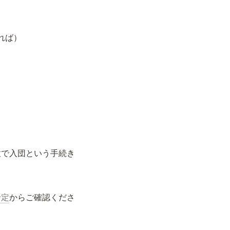
れば）
意で入団という手続き
予定
からご確認くださ