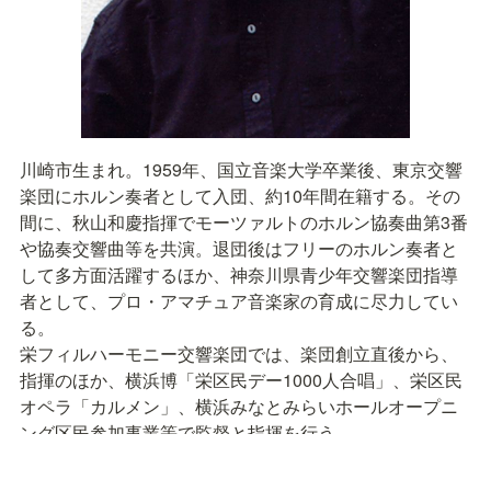
川崎市生まれ。1959年、国立音楽大学卒業後、東京交響
楽団にホルン奏者として入団、約10年間在籍する。その
間に、秋山和慶指揮でモーツァルトのホルン協奏曲第3番
や協奏交響曲等を共演。退団後はフリーのホルン奏者と
して多方面活躍するほか、神奈川県青少年交響楽団指導
者として、プロ・アマチュア音楽家の育成に尽力してい
る。

栄フィルハーモニー交響楽団では、楽団創立直後から、
指揮のほか、横浜博「栄区民デー1000人合唱」、栄区民
オペラ「カルメン」、横浜みなとみらいホールオープニ
ング区民参加事業等で監督と指揮を行う。

1994年には、栄区の区民意識の高揚と音楽文化振興に貢
献した功績により、区より表彰を受ける。横浜市栄区在