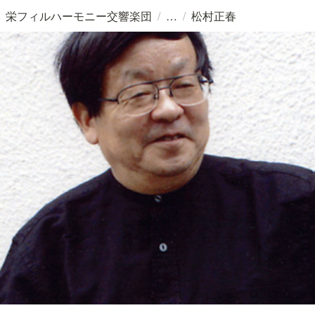
/
/
栄フィルハーモニー交響楽団
松村正春